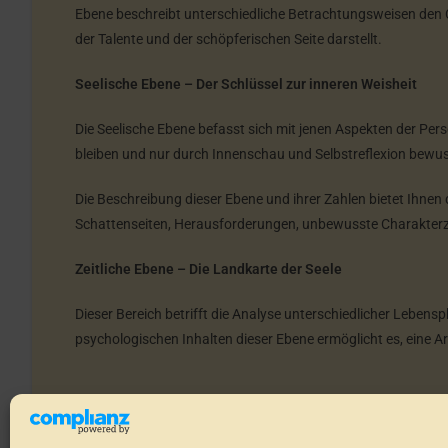
Ebene beschreibt unterschiedliche Betrachtungsweisen den C
der Talente und der schöpferischen Seite darstellt.
Seelische Ebene – Der Schlüssel zur inneren Weisheit
Die Seelische Ebene befasst sich mit jenen Aspekten der Per
bleiben und nur durch Innenschau und Selbstreflexion bew
Die Beschreibung dieser Ebene und ihrer Zahlen bietet Ihnen d
Schattenseiten, Herausforderungen, unbewusste Charakterz
Zeitliche Ebene – Die Landkarte der Seele
Dieser Bereich betrifft die Analyse unterschiedlicher Lebe
psychologischen Inhalten dieser Ebene ermöglicht es, eine 