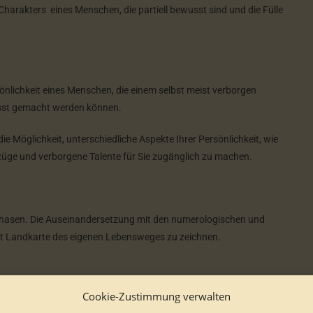
harakters eines Menschen, die partiell bewusst sind und die Fülle
sönlichkeit eines Menschen, die einem selbst meist verborgen
usst gemacht werden können.
ie Möglichkeit, unterschiedliche Aspekte Ihrer Persönlichkeit, wie
üge und verborgene Talente für Sie zugänglich zu machen.
nsphasen. Die Auseinandersetzung mit den numerologischen und
Art Landkarte des eigenen Lebensweges zu zeichnen.
Cookie-Zustimmung verwalten